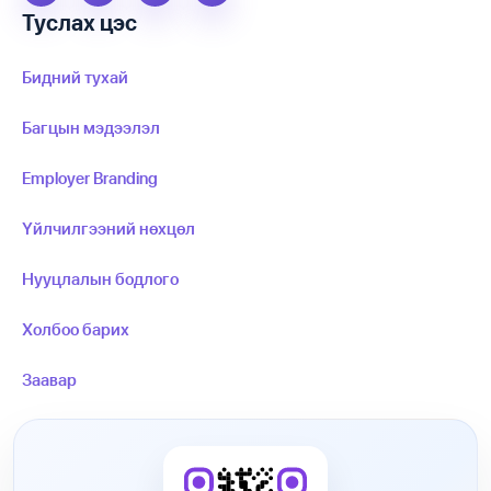
Туслах цэс
Бидний тухай
Багцын мэдээлэл
Employer Branding
Үйлчилгээний нөхцөл
Нууцлалын бодлого
Холбоо барих
Заавар