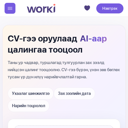
Нэвтрэх
CV-гээ оруулаад
AI-аар
цалингаа тооцоол
Таны ур чадвар, туршлагад тулгуурлан зах зээлд
нийцсэн цалинг тооцоолно. CV-гээ бүрэн, үнэн зөв бөглөх
тусам үр дүн илүү нарийвчлалтай гарна.
Ухаалаг шинжилгээ
Зах зээлийн дата
Нарийн тоцоолол