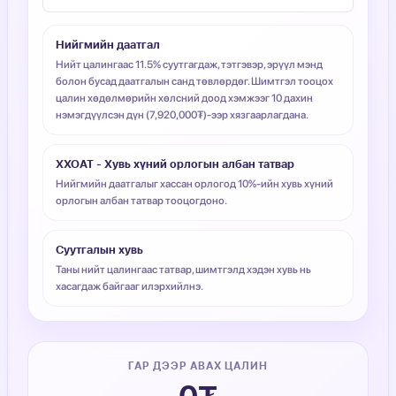
Нийгмийн даатгал
Нийт цалингаас 11.5% суутгагдаж, тэтгэвэр, эрүүл мэнд
болон бусад даатгалын санд төвлөрдөг. Шимтгэл тооцох
цалин хөдөлмөрийн хөлсний доод хэмжээг 10 дахин
нэмэгдүүлсэн дүн (7,920,000₮)-ээр хязгаарлагдана.
ХХОАТ - Хувь хүний орлогын албан татвар
Нийгмийн даатгалыг хассан орлогод 10%-ийн хувь хүний
орлогын албан татвар тооцогдоно.
Суутгалын хувь
Таны нийт цалингаас татвар, шимтгэлд хэдэн хувь нь
хасагдаж байгааг илэрхийлнэ.
ГАР ДЭЭР АВАХ ЦАЛИН