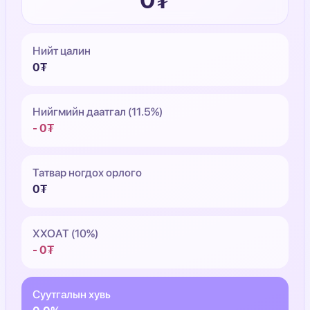
0₮
Нийт цалин
0₮
Нийгмийн даатгал (11.5%)
- 0₮
Татвар ногдох орлого
0₮
ХХОАТ (10%)
- 0₮
Суутгалын хувь