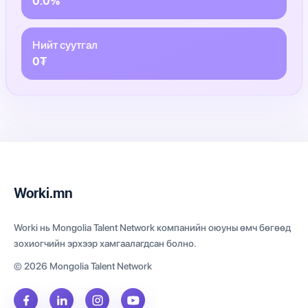
0.0%
Нийт суутгал
0₮
Worki.mn
Worki нь Mongolia Talent Network компанийн оюуны өмч бөгөөд
зохиогчийн эрхээр хамгаалагдсан болно.
© 2026 Mongolia Talent Network