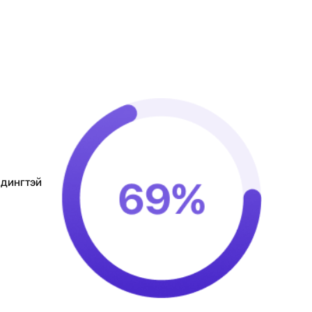
ндингтэй