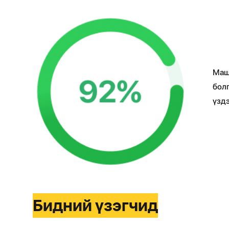
Маш
бол
үздэ
Бидний үзэгчид