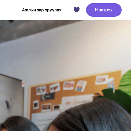
Нэвтрэх
Ажлын зар оруулах