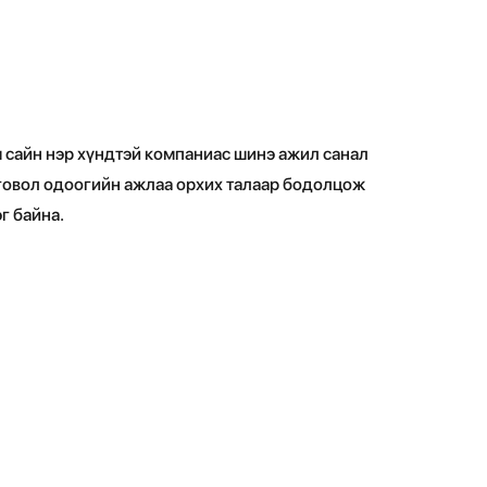
 сайн нэр хүндтэй компаниас шинэ ажил санал
говол одоогийн ажлаа орхих талаар бодолцож
г байна.