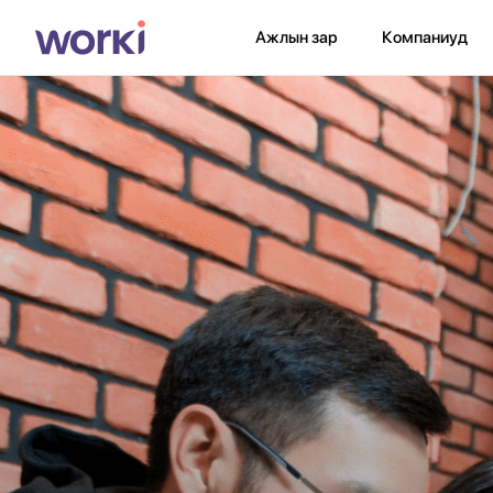
Ажлын зар
Компаниуд