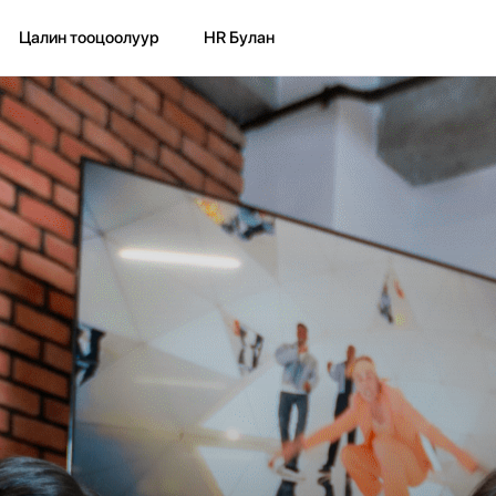
Цалин тооцоолуур
HR Булан