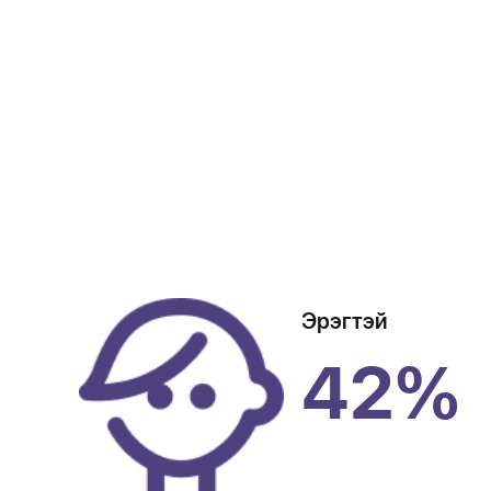
Эрэгтэй
42%