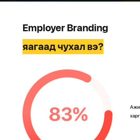
Employer Branding
яагаад чухал вэ?
Ажи
харг