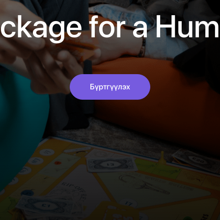
ckage for a Hu
Бүртгүүлэх