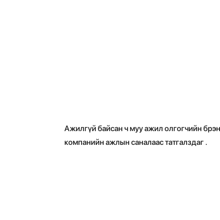
Ажилгүй байсан ч муу ажил олгогчийн брэ
компанийн ажлын саналаас татгалздаг .