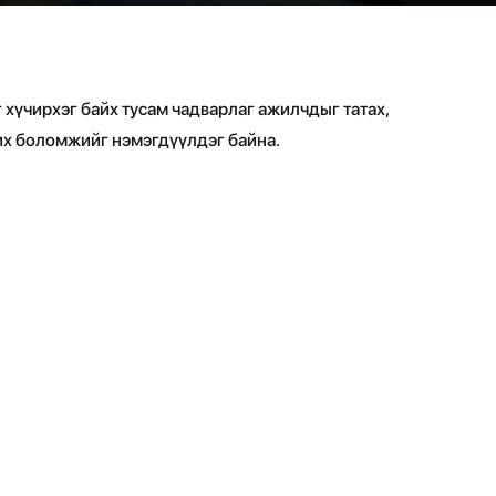
хүчирхэг байх тусам чадварлаг ажилчдыг татах,
их боломжийг нэмэгдүүлдэг байна.