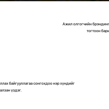
Ажил олгогчийн брэндинг 
тогтоон бар
ллах байгууллагаа сонгохдоо нэр хүндийг
алзан үздэг.