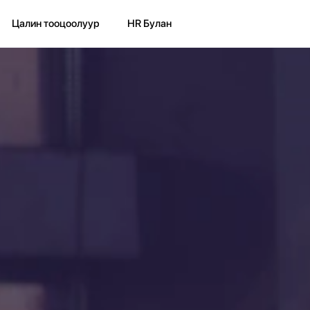
Цалин тооцоолуур
HR Булан