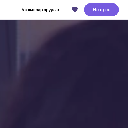
Нэвтрэх
Ажлын зар оруулах