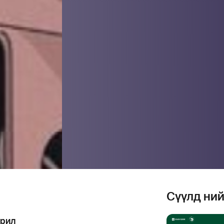
Сүүлд ни
арил