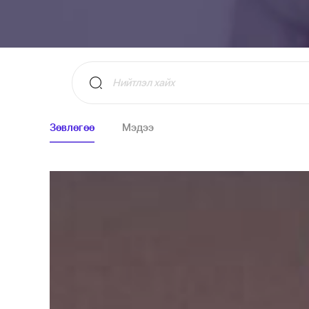
Зөвлөгөө
Мэдээ