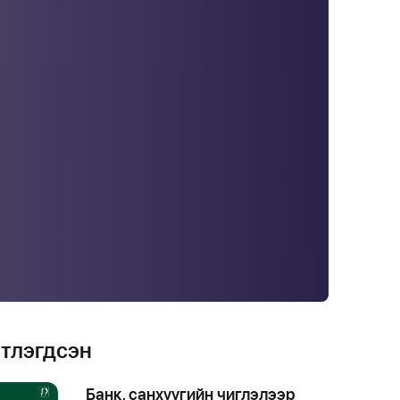
йтлэгдсэн
Банк, санхүүгийн чиглэлээр