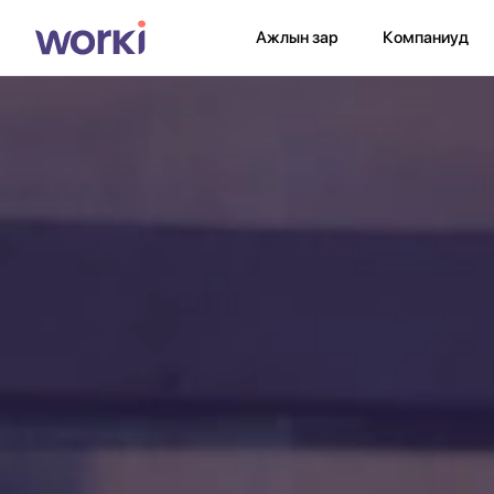
Ажлын зар
Компаниуд