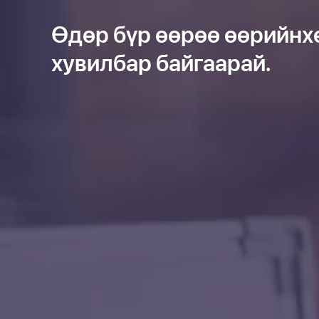
Өдөр бүр өөрөө өөрийнх
хувилбар байгаарай.