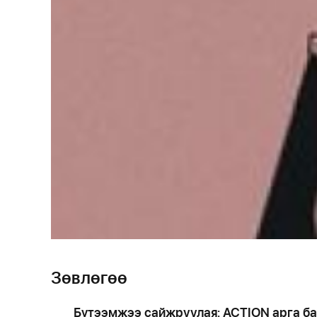
Зөвлөгөө
Бүтээмжээ сайжруулая: ACTION арга б