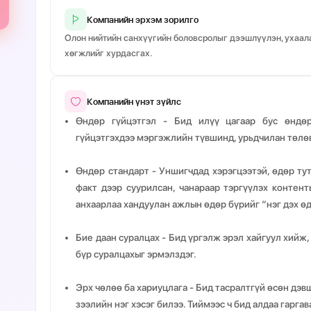
Компанийн эрхэм зорилго
Олон нийтийн санхүүгийн боловсролыг дээшлүүлэн, ухаал
хөгжлийг хурдасгах.
Компанийн үнэт зүйлс
Өндөр гүйцэтгэл
- Бид илүү цагаар бус өндөр
гүйцэтгэхдээ мэргэжлийн түвшинд, урьдчилан төлөв
Өндөр стандарт
- Уншигчдад хэрэгцээтэй, өдөр ту
факт дээр суурилсан, чанараар тэргүүлэх контен
анхаарлаа хандуулан ажлын өдөр бүрийг “нэг дэх өд
Бие даан суралцах
- Бид үргэлж эрэл хайгуул хийж, 
бүр суралцахыг эрмэлздэг.
Эрх чөлөө ба хариуцлага
- Бид тасралтгүй өсөн дэв
зээлийн нэг хэсэг билээ. Тиймээс ч бид алдаа гарга