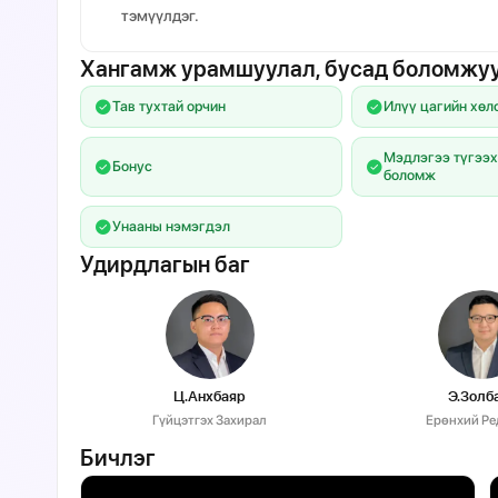
тэмүүлдэг.
Хангамж урамшуулал, бусад боломжу
Тав тухтай орчин
Илүү цагийн хөл
Мэдлэгээ түгээх
Бонус
боломж
Унааны нэмэгдэл
Удирдлагын баг
Ц.Анхбаяр
Э.Золб
Гүйцэтгэх Захирал
Ерөнхий Ре
Бичлэг