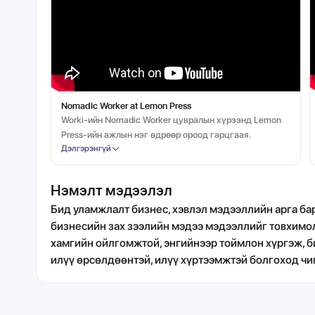
Nomadic Worker at Lemon Press
Worki-ийн Nomadic Worker цувралын хүрээнд Lemon
Press-ийн ажлын нэг өдрөөр ороод гарцгаая.
Дэлгэрэнгүй
Нэмэлт мэдээлэл
Бид уламжлалт бизнес, хэвлэл мэдээллийн арга бар
бизнесийн зах зээлийн мэдээ мэдээллийг товхимол
хамгийн ойлгомжтой, энгийнээр тоймлон хүргэж, б
илүү өрсөлдөөнтэй, илүү хүртээмжтэй болгоход чи