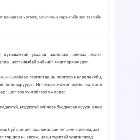
аг шийдвэрт хөтөлж, Монголын хөрөнгийн зах зээлийн
 бүтээмжтэй ухаалаг ажиллаж, аливаа ажлыг
лөж, нягт нямбай хийхийг ямагт эрмэлздэг.
тмын шийдвэр гаргалтад нь эергээр нөлөөлөхүйц,
тыг боловсруудаг. Ингэхдээ жижиг зүйлс болгонд
өр” шиг эрч хүчтэйгээр ажилдаг.
чадахгүй, мэдэхгүй зүйлсээ бусдаасаа асууж, өдөр
шиж буй шинийг эрэлхийлсэн бүтээлч нийгэм, зах
вал тэр дор нь засаж, цааш хурдтай урагшлахад