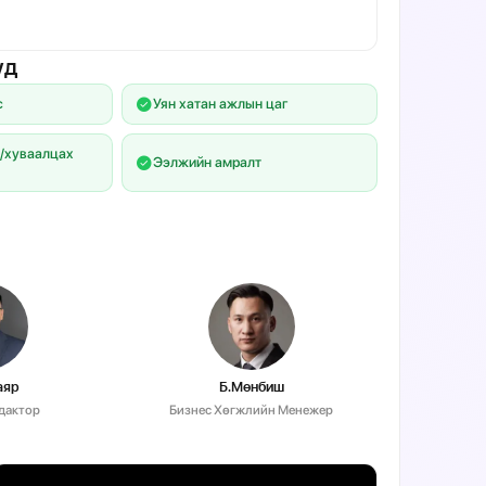
уд
с
Уян хатан ажлын цаг
/хуваалцах
Ээлжийн амралт
аяр
Б.Мөнбиш
дактор
Бизнес Хөгжлийн Менежер