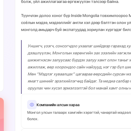
болж, үйл ажиллагаагаа өргөжүүлэн тэлсээр байна.
Түүнчлэн долоо хоног бүр Inside Mongolia товхимлоороо М
соёлын мэдээ, мэдээллийг англи хэл дээр бэлтгэн олон у
монголд амьдарч буй экспатуудад зориулан хүргэдэг бил
Уншигч, үзэгч, сонсогчдоо ухаалаг шийдвэр гарахад х
дээшлүүлэн, Монголын хөрөнгийн зах зээлийн хөгжли
шижигнэсэн залуусаас бүрдэх залуу хамт олон таныг х
ажиллаж, өөр хоорондоо сайн найзууд, нэг гэр бүл шиг
Мөн “Мэдлэг хуваалцах” цагаараа өөрсдийн сурсан м
ямагт шинийг эрэлхийлэгчид байдаг. Та медиа салбар
оруулах чин хүсэл эрмэлзэлтэй бол манай хамт олны н
Компанийн алсын хараа
Монгол улсын талаарх хамгийн хэрэгтэй, чанартай мэдээ
болох.