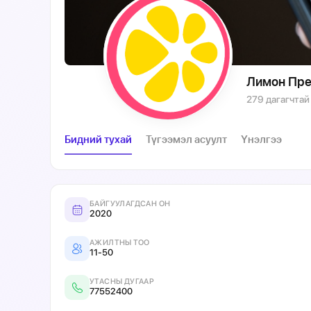
Лимон Пре
279 дагагчтай
Бидний тухай
Түгээмэл асуулт
Үнэлгээ
БАЙГУУЛАГДСАН ОН
2020
АЖИЛТНЫ ТОО
11-50
УТАСНЫ ДУГААР
77552400