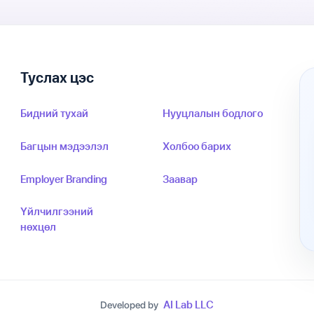
Туслах цэс
Бидний тухай
Нууцлалын бодлого
Багцын мэдээлэл
Холбоо барих
Employer Branding
Заавар
Үйлчилгээний
нөхцөл
AI Lab LLC
Developed by