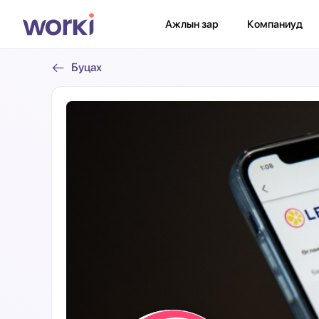
Ажлын зар
Компаниуд
Буцах