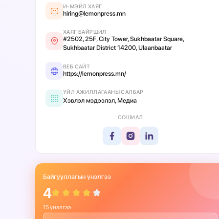
И-МЭЙЛ ХАЯГ
hiring@lemonpress.mn
ХАЯГ БАЙРШИЛ
#2502, 25F, City Tower, Sukhbaatar Square,
Sukhbaatar District 14200, Ulaanbaatar
ВЕБ САЙТ
https://lemonpress.mn/
ҮЙЛ АЖИЛЛАГААНЫ САЛБАР
Хэвлэл мэдээлэл, Медиа
СОШИАЛ
Байгууллагын үнэлгээ
4
15 үнэлгээ