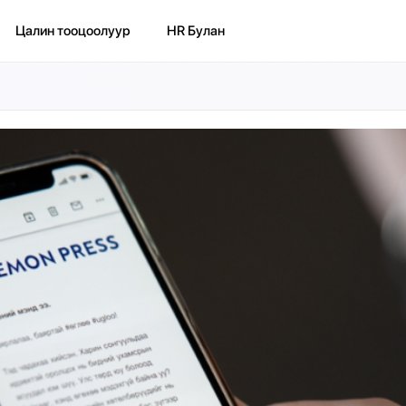
Цалин тооцоолуур
HR Булан