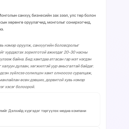
онголын санхүү, бизнесийн зах зээл, улс төр болон
лсын хөрөнгө оруулагчид, монголыг сонирхогчид,
ээ.
увь нэмэр оруулж, санхүүгийн боловсролыг
йг хурдасгах зорилготой ажилдаг 20-30 насны
үлээж байна. Бид хамтдаа атгасан гар мэт нэгдэн
 халуун дулаан, хөгжилтэй уур амьсгалтай байдаг.
эдсэн зүйлсээ солилцон хамт олноосоо суралцаж,
 манлайлан өсөн дэвших, дорвитой хувь нэмэр
эг хэсэг болоорой.
ллийг Дэлхийд хүргэдэг тэргүүлэх медиа компани