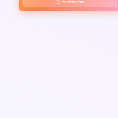
Үнэлгээ өгөх