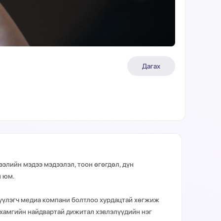
Дагах
элийн мэдээ мэдээлэл, тоон өгөгдөл, дүн
и юм.
ргүүлэгч медиа компани болтлоо хурдацтай хөгжиж
 хамгийн найдвартай дижитал хэвлэлүүдийн нэг