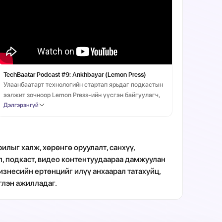
TechBaatar Podcast #9: Ankhbayar (Lemon Press)
Улаанбаатарт технологийн стартап ярьдаг подкастын
ээлжит зочноор Lemon Press-ийн үүсгэн байгуулагч,
Дэлгэрэнгүй
CEO Анхбаяр оролцлоо.
илыг халж, хөрөнгө оруулалт, санхүү,
, подкаст, видео контентуудаараа дамжуулан
изнесийн ертөнцийг илүү анхаарал татахуйц,
глэн ажилладаг.