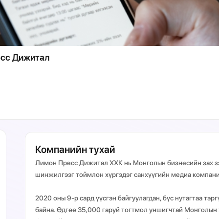
сс Дижитал
Компанийн тухай
Лимон Пресс Дижитал ХХК нь Монголын бизнесийн зах зэ
шинжилгээг тоймлон хүргэдэг санхүүгийн медиа компан
2020 оны 9-р сард үүсгэн байгуулагдан, бүс нутагтаа тэ
байна. Өдгөө 35,000 гаруй тогтмол уншигчтай Монголын