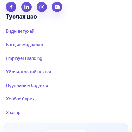
Туслах цэс
Бидний тухай
Багцын мэдээлэл
Employer Branding
Үйлчилгээний нөхцөл
Нууцлалын бодлого
Холбоо барих
Заавар