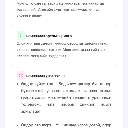
Монгол улсын талаарх хамгийн хэрэгтэй, чанартай
мэдээллийг Дэлхийд хүргэдэг тэргүүлэх медиа
компани болох.
Компанийн эрхэм зорилго
Олон нийтийн санхүүгийн боловсролыг дээшлүүлэн,
ухаалаг шийдвэрт хөтөлж, Монголын хөрөнгийн зах
зээлийн хөгжлийг хурдасгах.
Компанийн үнэт зүйлс
Өндөр гүйцэтгэл
- Бид илүү цагаар бус өндөр
бүтээмжтэй ухаалаг ажиллаж, аливаа ажлыг
гүйцэтгэхдээ мэргэжлийн түвшинд, урьдчилан
төлөвлөж, нягт нямбай хийхийг ямагт
эрмэлздэг.
Өндөр стандарт
- Уншигчдад хэрэгцээтэй, өдөр