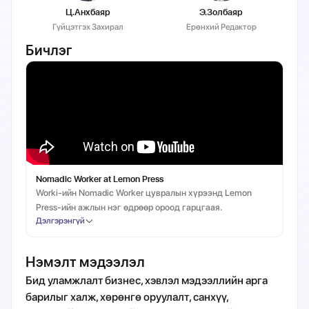
Ц.Анхбаяр
Э.Золбаяр
Гүйцэтгэх Захирал
Ерөнхий Редактор
Б
Бичлэг
Nomadic Worker at Lemon Press
T
Worki-ийн Nomadic Worker цувралын хүрээнд Lemon
У
Press-ийн ажлын нэг өдрөөр ороод гарцгаая.
э
Дэлгэрэнгүй
Д
А
Нэмэлт мэдээлэл
Бид уламжлалт бизнес, хэвлэл мэдээллийн арга
барилыг халж, хөрөнгө оруулалт, санхүү,