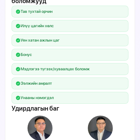
боломжууд
Тав тухтай орчин
Илүү цагийн хөлс
Уян хатан ажлын цаг
Бонус
Мэдлэгээ түгээх/хуваалцах боломж
Ээлжийн амралт
Унааны нэмэгдэл
Удирдлагын баг