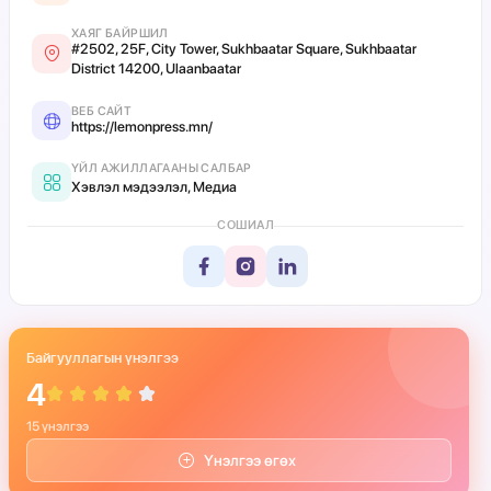
ХАЯГ БАЙРШИЛ
#2502, 25F, City Tower, Sukhbaatar Square, Sukhbaatar
District 14200, Ulaanbaatar
ВЕБ САЙТ
https://lemonpress.mn/
ҮЙЛ АЖИЛЛАГААНЫ САЛБАР
Хэвлэл мэдээлэл, Медиа
СОШИАЛ
Байгууллагын үнэлгээ
4
15 үнэлгээ
Үнэлгээ өгөх