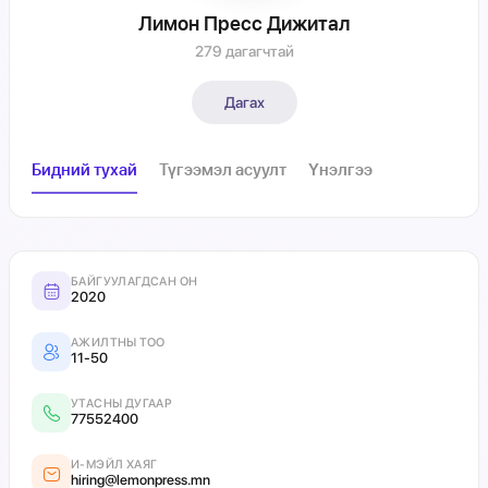
Лимон Пресс Дижитал
279 дагагчтай
Дагах
Бидний тухай
Түгээмэл асуулт
Үнэлгээ
БАЙГУУЛАГДСАН ОН
2020
АЖИЛТНЫ ТОО
11-50
УТАСНЫ ДУГААР
77552400
И-МЭЙЛ ХАЯГ
hiring@lemonpress.mn