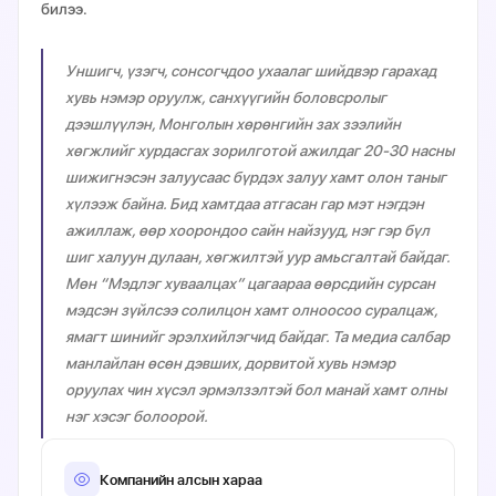
билээ.
Уншигч, үзэгч, сонсогчдоо ухаалаг шийдвэр гарахад
хувь нэмэр оруулж, санхүүгийн боловсролыг
дээшлүүлэн, Монголын хөрөнгийн зах зээлийн
хөгжлийг хурдасгах зорилготой ажилдаг 20-30 насны
шижигнэсэн залуусаас бүрдэх залуу хамт олон таныг
хүлээж байна. Бид хамтдаа атгасан гар мэт нэгдэн
ажиллаж, өөр хоорондоо сайн найзууд, нэг гэр бүл
шиг халуун дулаан, хөгжилтэй уур амьсгалтай байдаг.
Мөн “Мэдлэг хуваалцах” цагаараа өөрсдийн сурсан
мэдсэн зүйлсээ солилцон хамт олноосоо суралцаж,
ямагт шинийг эрэлхийлэгчид байдаг. Та медиа салбар
манлайлан өсөн дэвших, дорвитой хувь нэмэр
оруулах чин хүсэл эрмэлзэлтэй бол манай хамт олны
нэг хэсэг болоорой.
Компанийн алсын хараа