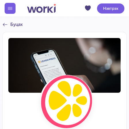
Нэвтрэх
Буцах