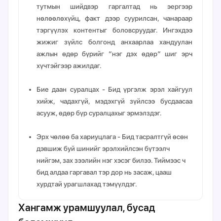
тутмын шийдвэр гаргалтад нь эергээр
нөлөөлөхүйц, факт дээр суурилсан, чанараар
тэргүүлэх контентыг боловсруудаг. Ингэхдээ
жижиг зүйлс болгонд анхаарлаа хандуулан
ажлын өдөр бүрийг “нэг дэх өдөр” шиг эрч
хүчтэйгээр ажилдаг.
Бие даан суралцах
- Бид үргэлж эрэл хайгуул
хийж, чадахгүй, мэдэхгүй зүйлсээ бусдаасаа
асууж, өдөр бүр суралцахыг эрмэлздэг.
Эрх чөлөө ба хариуцлага
- Бид тасралтгүй өсөн
дэвшиж буй шинийг эрэлхийлсэн бүтээлч
нийгэм, зах зээлийн нэг хэсэг билээ. Тиймээс ч
бид алдаа гаргавал тэр дор нь засаж, цааш
хурдтай урагшлахад тэмүүлдэг.
Хангамж урамшуулал, бусад