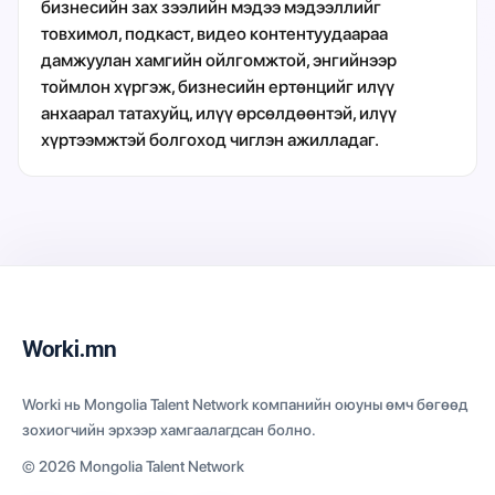
бизнесийн зах зээлийн мэдээ мэдээллийг
товхимол, подкаст, видео контентуудаараа
дамжуулан хамгийн ойлгомжтой, энгийнээр
тоймлон хүргэж, бизнесийн ертөнцийг илүү
анхаарал татахуйц, илүү өрсөлдөөнтэй, илүү
хүртээмжтэй болгоход чиглэн ажилладаг.
Worki.mn
Worki нь Mongolia Talent Network компанийн оюуны өмч бөгөөд
зохиогчийн эрхээр хамгаалагдсан болно.
© 2026 Mongolia Talent Network