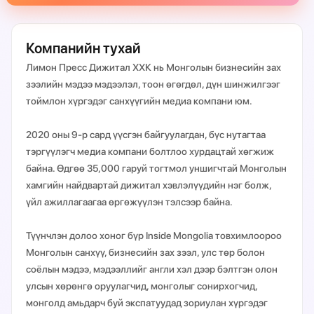
Компанийн тухай
Лимон Пресс Дижитал ХХК нь Монголын бизнесийн зах
зээлийн мэдээ мэдээлэл, тоон өгөгдөл, дүн шинжилгээг
тоймлон хүргэдэг санхүүгийн медиа компани юм.
2020 оны 9-р сард үүсгэн байгуулагдан, бүс нутагтаа
тэргүүлэгч медиа компани болтлоо хурдацтай хөгжиж
байна. Өдгөө 35,000 гаруй тогтмол уншигчтай Монголын
хамгийн найдвартай дижитал хэвлэлүүдийн нэг болж,
үйл ажиллагаагаа өргөжүүлэн тэлсээр байна.
Түүнчлэн долоо хоног бүр Inside Mongolia товхимлоороо
Монголын санхүү, бизнесийн зах зээл, улс төр болон
соёлын мэдээ, мэдээллийг англи хэл дээр бэлтгэн олон
улсын хөрөнгө оруулагчид, монголыг сонирхогчид,
монголд амьдарч буй экспатуудад зориулан хүргэдэг