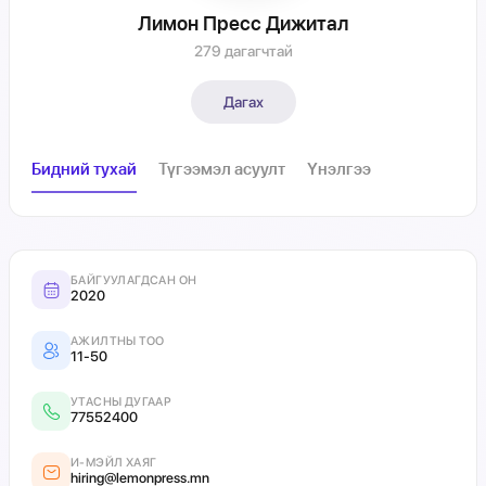
Лимон Пресс Дижитал
279 дагагчтай
Дагах
Бидний тухай
Түгээмэл асуулт
Үнэлгээ
БАЙГУУЛАГДСАН ОН
2020
АЖИЛТНЫ ТОО
11-50
УТАСНЫ ДУГААР
77552400
И-МЭЙЛ ХАЯГ
hiring@lemonpress.mn