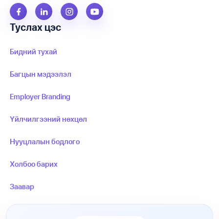
Туслах цэс
Бидний тухай
Багцын мэдээлэл
Employer Branding
Үйлчилгээний нөхцөл
Нууцлалын бодлого
Холбоо барих
Заавар