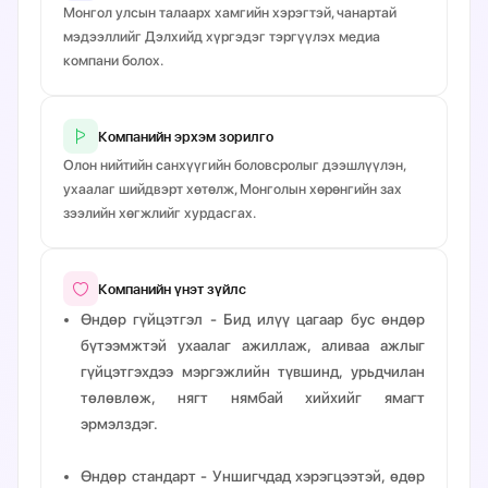
Монгол улсын талаарх хамгийн хэрэгтэй, чанартай
мэдээллийг Дэлхийд хүргэдэг тэргүүлэх медиа
компани болох.
Компанийн эрхэм зорилго
Олон нийтийн санхүүгийн боловсролыг дээшлүүлэн,
ухаалаг шийдвэрт хөтөлж, Монголын хөрөнгийн зах
зээлийн хөгжлийг хурдасгах.
Компанийн үнэт зүйлс
Өндөр гүйцэтгэл
- Бид илүү цагаар бус өндөр
бүтээмжтэй ухаалаг ажиллаж, аливаа ажлыг
гүйцэтгэхдээ мэргэжлийн түвшинд, урьдчилан
төлөвлөж, нягт нямбай хийхийг ямагт
эрмэлздэг.
Өндөр стандарт
- Уншигчдад хэрэгцээтэй, өдөр