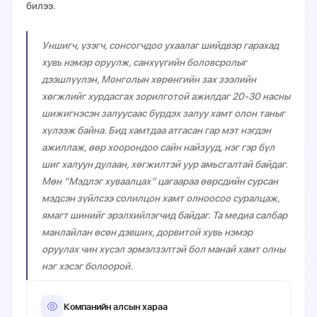
билээ.
Уншигч, үзэгч, сонсогчдоо ухаалаг шийдвэр гарахад
хувь нэмэр оруулж, санхүүгийн боловсролыг
дээшлүүлэн, Монголын хөрөнгийн зах зээлийн
хөгжлийг хурдасгах зорилготой ажилдаг 20-30 насны
шижигнэсэн залуусаас бүрдэх залуу хамт олон таныг
хүлээж байна. Бид хамтдаа атгасан гар мэт нэгдэн
ажиллаж, өөр хоорондоо сайн найзууд, нэг гэр бүл
шиг халуун дулаан, хөгжилтэй уур амьсгалтай байдаг.
Мөн “Мэдлэг хуваалцах” цагаараа өөрсдийн сурсан
мэдсэн зүйлсээ солилцон хамт олноосоо суралцаж,
ямагт шинийг эрэлхийлэгчид байдаг. Та медиа салбар
манлайлан өсөн дэвших, дорвитой хувь нэмэр
оруулах чин хүсэл эрмэлзэлтэй бол манай хамт олны
нэг хэсэг болоорой.
Компанийн алсын хараа