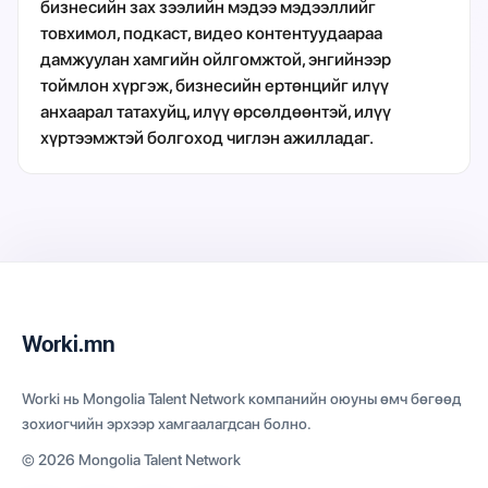
бизнесийн зах зээлийн мэдээ мэдээллийг
товхимол, подкаст, видео контентуудаараа
дамжуулан хамгийн ойлгомжтой, энгийнээр
тоймлон хүргэж, бизнесийн ертөнцийг илүү
анхаарал татахуйц, илүү өрсөлдөөнтэй, илүү
хүртээмжтэй болгоход чиглэн ажилладаг.
Worki.mn
Worki нь Mongolia Talent Network компанийн оюуны өмч бөгөөд
зохиогчийн эрхээр хамгаалагдсан болно.
© 2026 Mongolia Talent Network