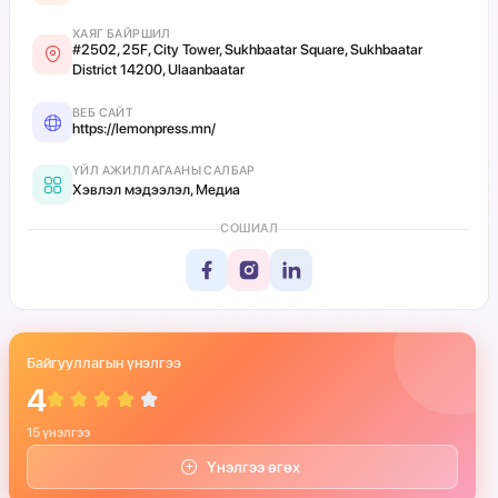
ХАЯГ БАЙРШИЛ
#2502, 25F, City Tower, Sukhbaatar Square, Sukhbaatar
District 14200, Ulaanbaatar
ВЕБ САЙТ
https://lemonpress.mn/
ҮЙЛ АЖИЛЛАГААНЫ САЛБАР
Хэвлэл мэдээлэл, Медиа
СОШИАЛ
Байгууллагын үнэлгээ
4
15 үнэлгээ
Үнэлгээ өгөх