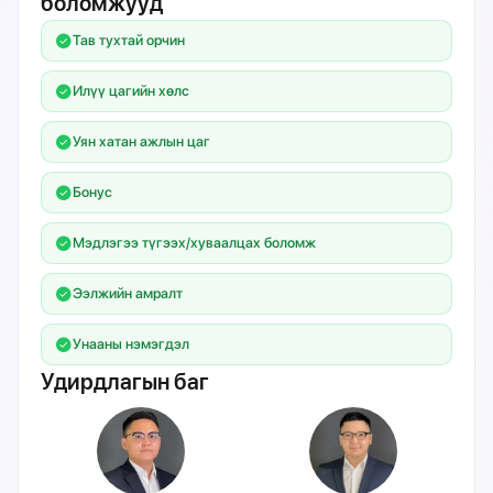
боломжууд
Тав тухтай орчин
Илүү цагийн хөлс
Уян хатан ажлын цаг
Бонус
Мэдлэгээ түгээх/хуваалцах боломж
Ээлжийн амралт
Унааны нэмэгдэл
Удирдлагын баг