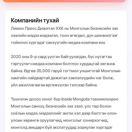
Компанийн тухай
Лимон Пресс Дижитал ХХК нь Монголын бизнесийн зах
зээлийн мэдээ мэдээлэл, тоон өгөгдөл, дүн шинжилгээг
тоймлон хүргэдэг санхүүгийн медиа компани юм.
2020 оны 9-р сард үүсгэн байгуулагдан, бүс нутагтаа
тэргүүлэгч медиа компани болтлоо хурдацтай хөгжиж
байна. Өдгөө 35,000 гаруй тогтмол уншигчтай Монголын
хамгийн найдвартай дижитал хэвлэлүүдийн нэг болж,
үйл ажиллагаагаа өргөжүүлэн тэлсээр байна.
Түүнчлэн долоо хоног бүр Inside Mongolia товхимлоороо
Монголын санхүү, бизнесийн зах зээл, улс төр болон
соёлын мэдээ, мэдээллийг англи хэл дээр бэлтгэн олон
улсын хөрөнгө оруулагчид, монголыг сонирхогчид,
монголд амьдарч буй экспатуудад зориулан хүргэдэг