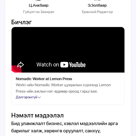
Ц.Анхбаяр
Э.Золбаяр
Гүйцэтгэх Захирал
Ерөнхий Редактор
Б
Бичлэг
Nomadic Worker at Lemon Press
T
Worki-ийн Nomadic Worker цувралын хүрээнд Lemon
У
Press-ийн ажлын нэг өдрөөр ороод гарцгаая.
э
Дэлгэрэнгүй
Д
А
Нэмэлт мэдээлэл
Бид уламжлалт бизнес, хэвлэл мэдээллийн арга
барилыг халж, хөрөнгө оруулалт, санхүү,