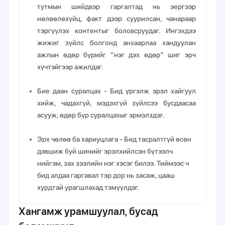
тутмын шийдвэр гаргалтад нь эергээр
нөлөөлөхүйц, факт дээр суурилсан, чанараар
тэргүүлэх контентыг боловсруудаг. Ингэхдээ
жижиг зүйлс болгонд анхаарлаа хандуулан
ажлын өдөр бүрийг “нэг дэх өдөр” шиг эрч
хүчтэйгээр ажилдаг.
Бие даан суралцах
- Бид үргэлж эрэл хайгуул
хийж, чадахгүй, мэдэхгүй зүйлсээ бусдаасаа
асууж, өдөр бүр суралцахыг эрмэлздэг.
Эрх чөлөө ба хариуцлага
- Бид тасралтгүй өсөн
дэвшиж буй шинийг эрэлхийлсэн бүтээлч
нийгэм, зах зээлийн нэг хэсэг билээ. Тиймээс ч
бид алдаа гаргавал тэр дор нь засаж, цааш
хурдтай урагшлахад тэмүүлдэг.
Хангамж урамшуулал, бусад