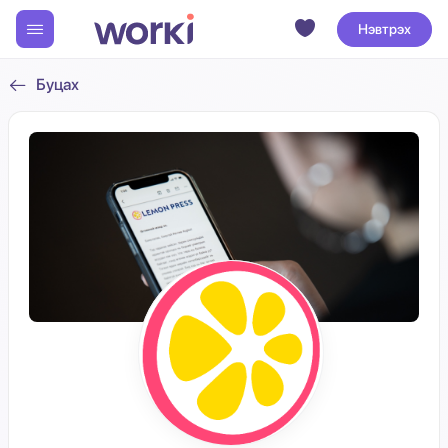
Нэвтрэх
Буцах